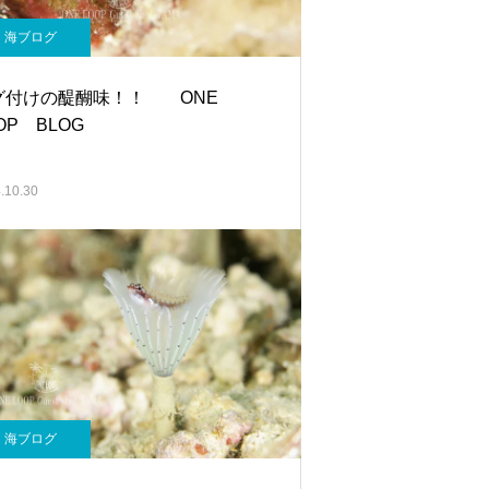
海ブログ
グ付けの醍醐味！！ ONE
OP BLOG
.10.30
海ブログ