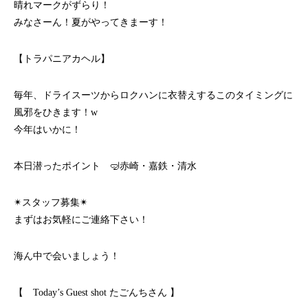
晴れマークがずらり！
みなさーん！夏がやってきまーす！
【トラパニアカヘル】
毎年、ドライスーツからロクハンに衣替えするこのタイミングに
風邪をひきます！w
今年はいかに！
本日潜ったポイント 🤿赤崎・嘉鉄・清水
✴︎スタッフ募集✴︎
まずはお気軽にご連絡下さい！
海ん中で会いましょう！
【 Today’s Guest shot たごんちさん 】