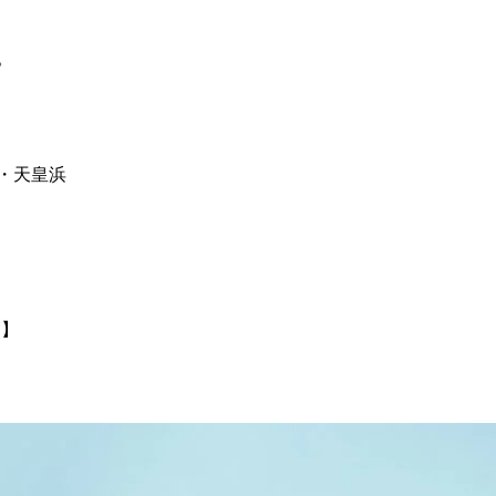
。
・天皇浜
ん 】