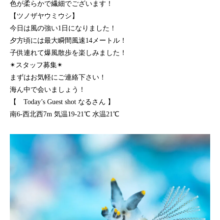
色が柔らかで繊細でございます！
【ツノザヤウミウシ】
今日は風の強い1日になりました！
夕方頃には最大瞬間風速14メートル！
子供連れて爆風散歩を楽しみました！
✴︎スタッフ募集✴︎
まずはお気軽にご連絡下さい！
海ん中で会いましょう！
【 Today’s Guest shot なるさん 】
南6-西北西7m 気温19-21℃ 水温21℃