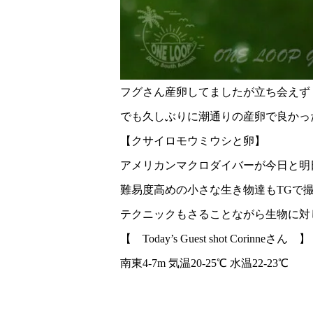
フグさん産卵してましたが立ち会えず
でも久しぶりに潮通りの産卵で良かっ
【クサイロモウミウシと卵】
アメリカンマクロダイバーが今日と明
難易度高めの小さな生き物達もTGで
テクニックもさることながら生物に対
【 Today’s Guest shot Corinneさん 】
南東4-7m 気温20-25℃ 水温22-23℃