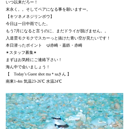
いつ以来だろー！
末永く。。そしてペアになる事を願いますー。
【キツネメネジリンボウ】
今日は一日中雨でした。
もう7月になると言うのに、まだドライが脱げません。。
入道雲モクモクでスカーっと抜けた青い空が見たいです！
本日潜ったポイント 🤿赤崎・嘉鉄・赤崎
✴︎スタッフ募集✴︎
まずはお気軽にご連絡下さい！
海ん中で会いましょう！
【 Today’s Guest shot ma＊saさん 】
南東1-4m 気温23-26℃ 水温24℃