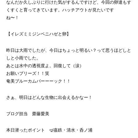
なんだか久しぶりに行けた気がするんですけど、今回の卵達もす
くすくと育ってきています。ハッチアウトが見たいです
ね〜！
【イレズミミジンベニハゼと卵】
昨日は大雨でしたが、今日はちょっと明るい？って思うほどしと
しと小雨でした。
あとは水中の透視度よ。回復して（涙）
お願いプリーズ！！笑
奄美ブルーカムバーーーック！！
さぁ、明日はどんな生物に出会えるかなー！
ブログ担当 齋藤愛美
本日潜ったポイント 🤿嘉鉄・清水・呑ノ浦