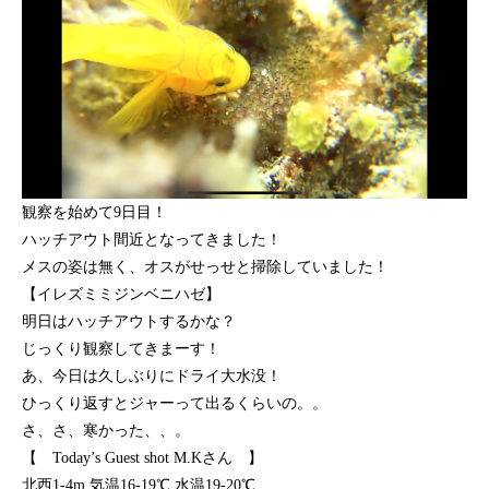
観察を始めて9日目！
ハッチアウト間近となってきました！
メスの姿は無く、オスがせっせと掃除していました！
【イレズミミジンベニハゼ】
明日はハッチアウトするかな？
じっくり観察してきまーす！
あ、今日は久しぶりにドライ大水没！
ひっくり返すとジャーって出るくらいの。。
さ、さ、寒かった、、。
【 Today’s Guest shot M.Kさん 】
北西1-4m 気温16-19℃ 水温19-20℃